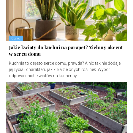
Ogród
Jakie kwiaty do kuchni na parapet? Zielony akcent
w sercu domu
Kuchnia to często serce domu, prawda? A nic tak nie dodaje
jej życia i charakteru jak kilka zielonych roślinek. Wybór
odpowiednich kwiatów na kuchenny...