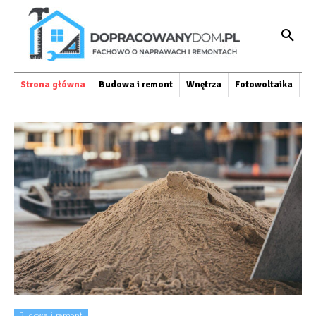
Strona główna
Budowa i remont
Wnętrza
Fotowoltaika
O
Budowa i remont