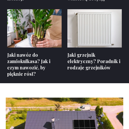
Jaki nawóz do
Jaki grzejnik
zamiokulkasa? Jak i
elektryczny? Poradnik i
czym nawozić, by
rodzaje grzejników
pięknie rósł?