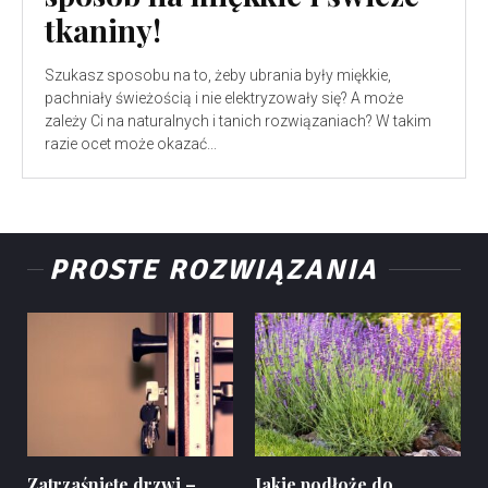
tkaniny!
Szukasz sposobu na to, żeby ubrania były miękkie,
pachniały świeżością i nie elektryzowały się? A może
zależy Ci na naturalnych i tanich rozwiązaniach? W takim
razie ocet może okazać...
PROSTE ROZWIĄZANIA
Zatrzaśnięte drzwi –
Jakie podłoże do