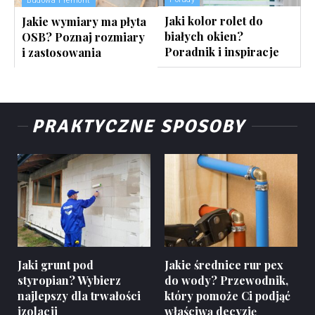
Budowa i remont
Jaki kolor rolet do
Jakie wymiary ma płyta
białych okien?
OSB? Poznaj rozmiary
Poradnik i inspiracje
i zastosowania
PRAKTYCZNE SPOSOBY
Jaki grunt pod
Jakie średnice rur pex
styropian? Wybierz
do wody? Przewodnik,
najlepszy dla trwałości
który pomoże Ci podjąć
izolacji
właściwą decyzję