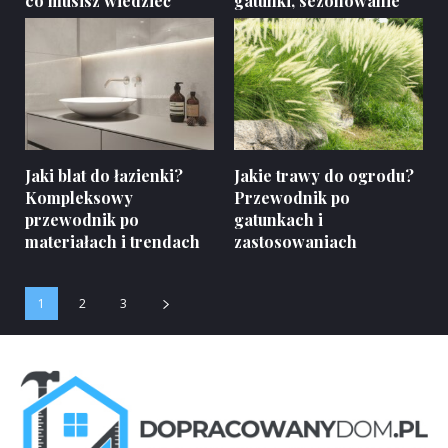
co musisz wiedzieć
gatunki, sezonowanie
Jaki blat do łazienki?
Jakie trawy do ogrodu?
Kompleksowy
Przewodnik po
przewodnik po
gatunkach i
materiałach i trendach
zastosowaniach
1
2
3