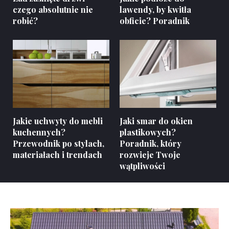
czego absolutnie nie
lawendy, by kwitła
robić?
obficie? Poradnik
Jakie uchwyty do mebli
Jaki smar do okien
kuchennych?
plastikowych?
Przewodnik po stylach,
Poradnik, który
materiałach i trendach
rozwieje Twoje
wątpliwości