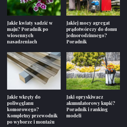
Jakie kwiaty sadzić w
Jakiej mocy agregat
maju? Poradnik po
prądotwórczy do domu
wiosennych
jednorodzinnego?
nasadzeniach
Poradnik
Jakie wkręty do
Jaki opryskiwacz
poliwęglanu
akumulatorowy kupić?
komorowego?
Poradnik i ranking
Kompletny przewodnik
modeli
po wyborze i montażu