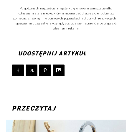
Po godzinach najczęściej majsterkuję w swoim warsztacie albo
odnawiam stare meble, którym można dać drugie życie. Lubię też
pomagać znajomym w domowych poprawkach i drobnych renowacjach –
sprawia mi dużą satysfakcję, gdy coś uda się naprawić albo ulepszyć
własnymi rękami.
UDOSTĘPNIJ ARTYKUŁ
PRZECZYTAJ