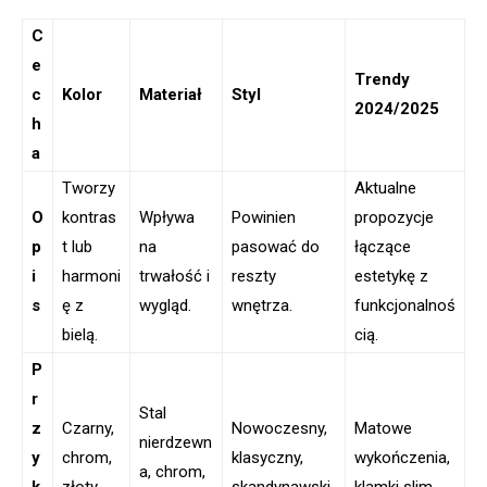
C
e
Trendy
c
Kolor
Materiał
Styl
2024/2025
h
a
Tworzy
Aktualne
O
kontras
Wpływa
Powinien
propozycje
p
t lub
na
pasować do
łączące
i
harmoni
trwałość i
reszty
estetykę z
s
ę z
wygląd.
wnętrza.
funkcjonalnoś
bielą.
cią.
P
r
Stal
z
Czarny,
Nowoczesny,
Matowe
nierdzewn
y
chrom,
klasyczny,
wykończenia,
a, chrom,
k
złoty,
skandynawski,
klamki slim,