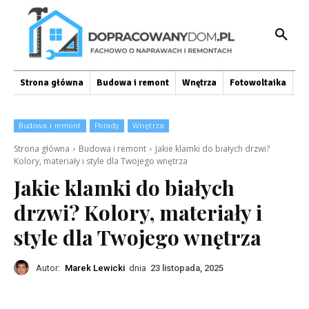
Strona główna
Budowa i remont
Wnętrza
Fotowoltaika
O
Budowa i remont
Porady
Wnętrza
Strona główna
Budowa i remont
Jakie klamki do białych drzwi?
Kolory, materiały i style dla Twojego wnętrza
Jakie klamki do białych
drzwi? Kolory, materiały i
style dla Twojego wnętrza
Autor:
Marek Lewicki
dnia
23 listopada, 2025