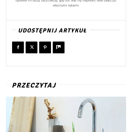
sprawia mi dużą satysfakcję, gdy coś uda się naprawić albo ulepszyć
własnymi rękami.
UDOSTĘPNIJ ARTYKUŁ
PRZECZYTAJ