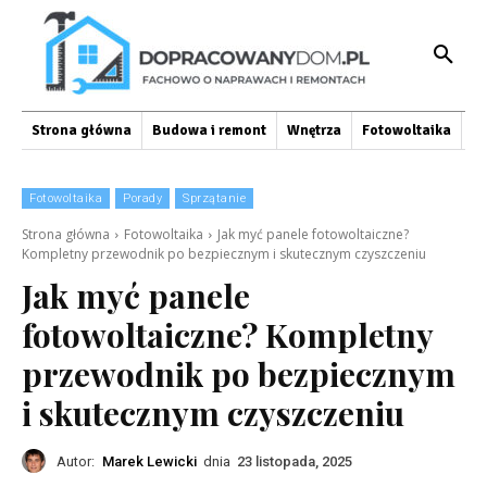
Strona główna
Budowa i remont
Wnętrza
Fotowoltaika
O
Fotowoltaika
Porady
Sprzątanie
Strona główna
Fotowoltaika
Jak myć panele fotowoltaiczne?
Kompletny przewodnik po bezpiecznym i skutecznym czyszczeniu
Jak myć panele
fotowoltaiczne? Kompletny
przewodnik po bezpiecznym
i skutecznym czyszczeniu
Autor:
Marek Lewicki
dnia
23 listopada, 2025