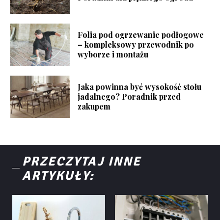
Folia pod ogrzewanie podłogowe
– kompleksowy przewodnik po
wyborze i montażu
Jaka powinna być wysokość stołu
jadalnego? Poradnik przed
zakupem
PRZECZYTAJ INNE
ARTYKUŁY: