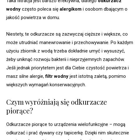
Taka filtracja jest bardzo efektywna, dlatego
odkurzacz
wodny
często poleca się
alergikom
i osobom dbającym o
jakość powietrza w domu.
Niestety, te odkurzacze są zazwyczaj cięższe i większe, co
może utrudniać manewrowanie i przechowywanie. Po każdym
użyciu zbiornik z wodą trzeba dokładnie umyć i wysuszyć,
żeby uniknąć rozwoju bakterii i nieprzyjemnych zapachów.
Jeśli jednak priorytetem jest dla Ciebie czystość powietrza i
masz silne alergie,
filtr wodny
jest istotną zaletą, pomimo
większych wymagań konserwacyjnych.
Czym wyróżniają się odkurzacze
piorące?
Odkurzacze piorące to urządzenia wielofunkcyjne – mogą
odkurzać i prać dywany czy tapicerkę. Dzięki nim skutecznie