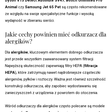
Dyson V15 Detect Absolute SV47
,
Bosch Unlimited Pro
Animal
czy
Samsung Jet 65 Pet
są często rekomendowane
ze względu na swoje specjalistyczne funkcje i wysoką
wydajność w zbieraniu sierści.
Jakie cechy powinien mieć odkurzacz dla
alergików?
Dla
alergików
, kluczowym elementem dobrego odkurzacza
jest przede wszystkim zaawansowany system filtracji.
Najwyższą skuteczność zapewniają filtry HEPA (
filtracja
HEPA
), które zatrzymują nawet najdrobniejsze cząsteczki
alergenów, pyłków i roztoczy. Ważna jest również szczelność
konstrukcji odkurzacza, aby zapobiec wydostawaniu się
zanieczyszczeń z urządzenia z powrotem do otoczenia.
Wśród odkurzaczy dla alergików często polecane są modele