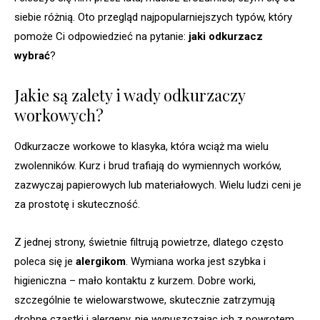
siebie różnią. Oto przegląd najpopularniejszych typów, który
pomoże Ci odpowiedzieć na pytanie:
jaki odkurzacz
wybrać
?
Jakie są zalety i wady odkurzaczy
workowych?
Odkurzacze workowe to klasyka, która wciąż ma wielu
zwolenników. Kurz i brud trafiają do wymiennych worków,
zazwyczaj papierowych lub materiałowych. Wielu ludzi ceni je
za prostotę i skuteczność.
Z jednej strony, świetnie filtrują powietrze, dlatego często
poleca się je
alergikom
. Wymiana worka jest szybka i
higieniczna – mało kontaktu z kurzem. Dobre worki,
szczególnie te wielowarstwowe, skutecznie zatrzymują
drobne cząstki i alergeny, nie wypuszczając ich z powrotem