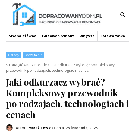
Strona główna
Budowa i remont
Wnętrza
Fotowoltaika
O
Porady
Sprzątanie
Strona główna
Porady
Jaki odkurzacz wybrać? Kompleksowy
przewodnik po rodzajach, technologiach i cenach
Jaki odkurzacz wybrać?
Kompleksowy przewodnik
po rodzajach, technologiach i
cenach
Autor:
Marek Lewicki
dnia
25 listopada, 2025