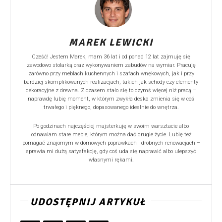
MAREK LEWICKI
Cześć! Jestem Marek, mam 36 lat i od ponad 12 lat zajmuję się
zawodowo stolarką oraz wykonywaniem zabudów na wymiar. Pracuję
zarówno przy meblach kuchennych i szafach wnękowych, jak i przy
bardziej skomplikowanych realizacjach, takich jak schody czy elementy
dekoracyjne z drewna. Z czasem stało się to czymś więcej niż pracą –
naprawdę lubię moment, w którym zwykła deska zmienia się w coś
trwałego i pięknego, dopasowanego idealnie do wnętrza.
Po godzinach najczęściej majsterkuję w swoim warsztacie albo
odnawiam stare meble, którym można dać drugie życie. Lubię też
pomagać znajomym w domowych poprawkach i drobnych renowacjach –
sprawia mi dużą satysfakcję, gdy coś uda się naprawić albo ulepszyć
własnymi rękami.
UDOSTĘPNIJ ARTYKUŁ