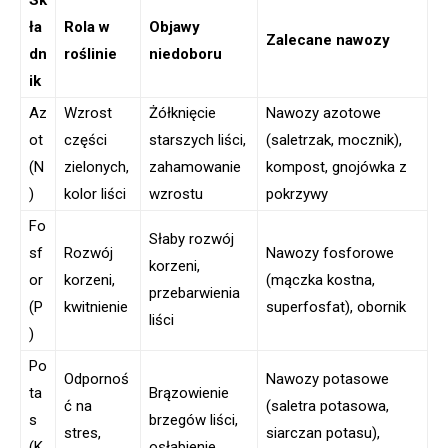
ła
Rola w
Objawy
Zalecane nawozy
dn
roślinie
niedoboru
ik
Az
Wzrost
Żółknięcie
Nawozy azotowe
ot
części
starszych liści,
(saletrzak, mocznik),
(N
zielonych,
zahamowanie
kompost, gnojówka z
)
kolor liści
wzrostu
pokrzywy
Fo
Słaby rozwój
sf
Rozwój
Nawozy fosforowe
korzeni,
or
korzeni,
(mączka kostna,
przebarwienia
(P
kwitnienie
superfosfat), obornik
liści
)
Po
Odpornoś
Nawozy potasowe
ta
Brązowienie
ć na
(saletra potasowa,
s
brzegów liści,
stres,
siarczan potasu),
(K
osłabienie