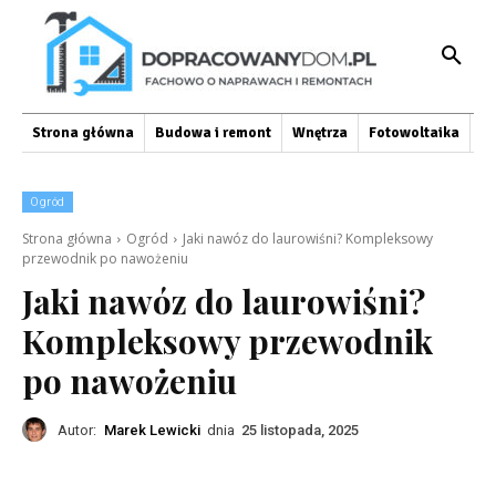
Strona główna
Budowa i remont
Wnętrza
Fotowoltaika
O
Ogród
Strona główna
Ogród
Jaki nawóz do laurowiśni? Kompleksowy
przewodnik po nawożeniu
Jaki nawóz do laurowiśni?
Kompleksowy przewodnik
po nawożeniu
Autor:
Marek Lewicki
dnia
25 listopada, 2025