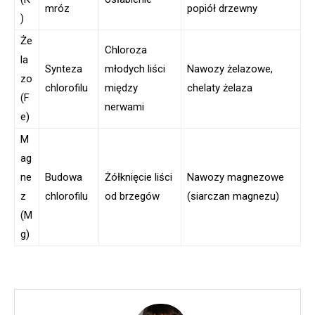
mróz
popiół drzewny
)
Że
Chloroza
la
Synteza
młodych liści
Nawozy żelazowe,
zo
chlorofilu
między
chelaty żelaza
(F
nerwami
e)
M
ag
ne
Budowa
Żółknięcie liści
Nawozy magnezowe
z
chlorofilu
od brzegów
(siarczan magnezu)
(M
g)