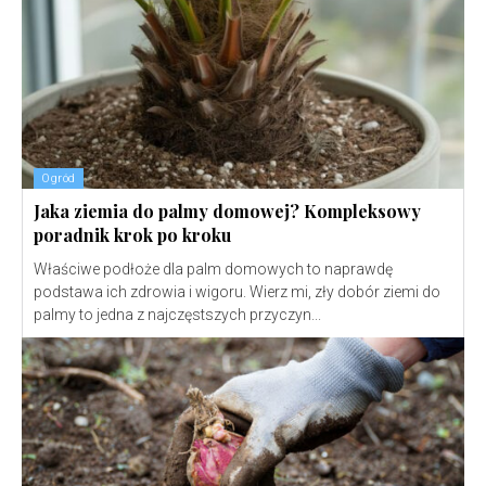
Ogród
Jaka ziemia do palmy domowej? Kompleksowy
poradnik krok po kroku
Właściwe podłoże dla palm domowych to naprawdę
podstawa ich zdrowia i wigoru. Wierz mi, zły dobór ziemi do
palmy to jedna z najczęstszych przyczyn...