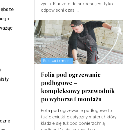
życia. Kluczem do sukcesu jest tylko
głębsze
odpowiedni czas,...
nego i
oważąc
Budowa i remont
i
Folia pod ogrzewanie
isty
podłogowe –
kompleksowy przewodnik
po wyborze i montażu
Folia pod ogrzewanie podłogowe to
taki cieniutki, elastyczny materiał, który
iczne
kładzie się tuż pod powierzchnią
ur.
podłogi. Działa na zasadzie