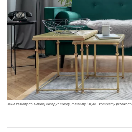
Jakie zasłony do zielonej kanapy? Kolory, materiały i style - kompletny przewodn