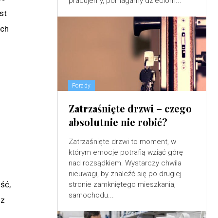
pracujemy, pomagamy dzieciom...
st
ych
Porady
Zatrzaśnięte drzwi – czego
absolutnie nie robić?
Zatrzaśnięte drzwi to moment, w
którym emocje potrafią wziąć górę
nad rozsądkiem. Wystarczy chwila
nieuwagi, by znaleźć się po drugiej
ść,
stronie zamkniętego mieszkania,
samochodu...
 z