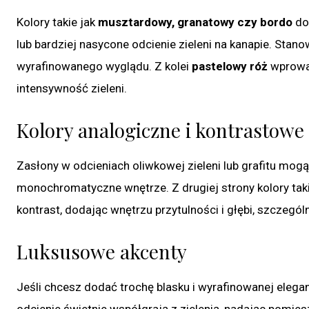
Kolory takie jak
musztardowy, granatowy czy bordo
dod
lub bardziej nasycone odcienie zieleni na kanapie. Stan
wyrafinowanego wyglądu. Z kolei
pastelowy róż
wprowad
intensywność zieleni.
Kolory analogiczne i kontrastowe
Zasłony w odcieniach oliwkowej zieleni lub grafitu mog
monochromatyczne wnętrze. Z drugiej strony kolory tak
kontrast, dodając wnętrzu przytulności i głębi, szczegó
Luksusowe akcenty
Jeśli chcesz dodać trochę blasku i wyrafinowanej elega
odcienie świetnie współgrają z zielenią, nadając pomie