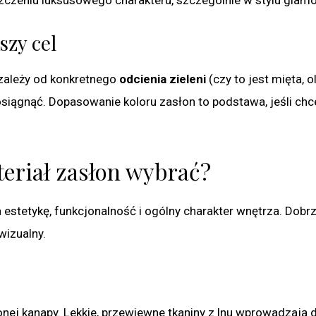
szy cel
 zależy od konkretnego
odcienia zieleni
(czy to jest mięta, o
 osiągnąć. Dopasowanie koloru zasłon to podstawa, jeśli ch
ateriał zasłon wybrać?
estetykę, funkcjonalność i ogólny charakter wnętrza. Dobr
wizualny.
onej kanapy. Lekkie, przewiewne tkaniny z lnu wprowadzają 