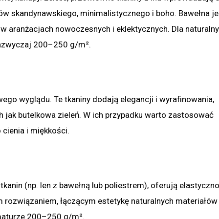
ylów skandynawskiego, minimalistycznego i boho. Bawełna je
ę w aranżacjach nowoczesnych i eklektycznych. Dla naturaln
zazwyczaj 200–250 g/m².
wego wyglądu. Te tkaniny dodają elegancji i wyrafinowania,
ch jak butelkowa zieleń. W ich przypadku warto zastosować
cienia i miękkości.
tkanin (np. len z bawełną lub poliestrem), oferują elastyczno
ym rozwiązaniem, łączącym estetykę naturalnych materiałów
maturze 200–250 g/m².