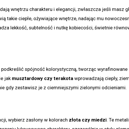
ają wnętrzu charakteru i elegancji, zwłaszcza jeśli masz 
owią takie ciepłe, ożywiające wnętrze, nadając mu nowoczes
za lekkość, subtelność i nutkę kobiecości, świetnie równ
ą podkreślić spójność kolorystyczną, tworząc wyrafinowane 
ie jak
musztardowy czy terakota
wprowadzają ciepły, ziem
lnie gdy zestawisz je z ciemniejszymi zielonymi odcieniami.
ncji, wybierz zasłony w kolorach
złota czy miedzi
. Te metal
szczeniu luksusowego charakteru, szczególnie w stylu glamo