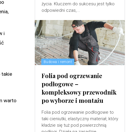
bo
życia. Kluczem do sukcesu jest tylko
odpowiedni czas,...
nia,
w i
ść
Budowa i remont
 takie
Folia pod ogrzewanie
podłogowe –
kompleksowy przewodnik
po wyborze i montażu
em warto
Folia pod ogrzewanie podłogowe to
taki cieniutki, elastyczny materiał, który
kładzie się tuż pod powierzchnią
podłogi. Działa na zasadzie