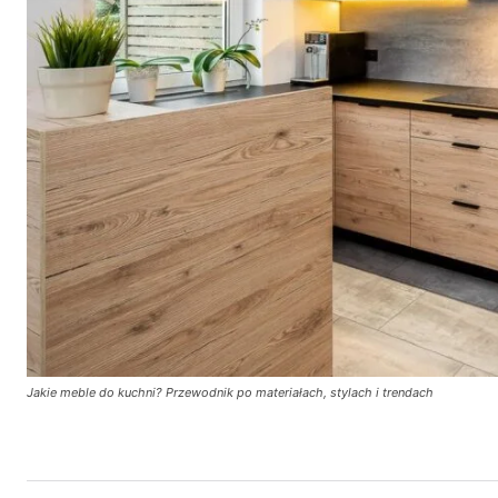
Jakie meble do kuchni? Przewodnik po materiałach, stylach i trendach