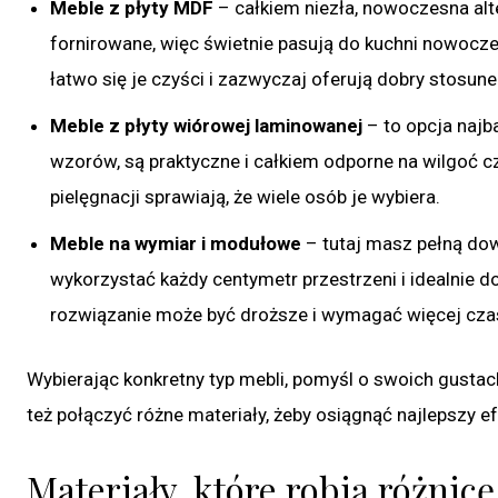
Meble z płyty MDF
– całkiem niezła, nowoczesna alt
fornirowane, więc świetnie pasują do kuchni nowocze
łatwo się je czyści i zazwyczaj oferują dobry stosune
Meble z płyty wiórowej laminowanej
– to opcja najb
wzorów, są praktyczne i całkiem odporne na wilgoć cz
pielęgnacji sprawiają, że wiele osób je wybiera.
Meble na wymiar i modułowe
– tutaj masz pełną dow
wykorzystać każdy centymetr przestrzeni i idealnie do
rozwiązanie może być droższe i wymagać więcej cza
Wybierając konkretny typ mebli, pomyśl o swoich gustach
też połączyć różne materiały, żeby osiągnąć najlepszy ef
Materiały, które robią różnicę