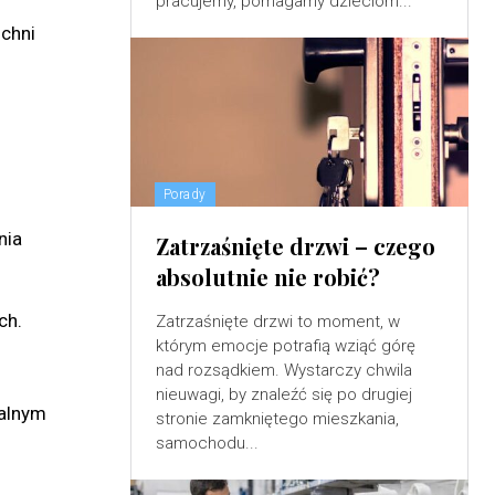
pracujemy, pomagamy dzieciom...
uchni
Porady
nia
Zatrzaśnięte drzwi – czego
absolutnie nie robić?
ch.
Zatrzaśnięte drzwi to moment, w
którym emocje potrafią wziąć górę
nad rozsądkiem. Wystarczy chwila
nieuwagi, by znaleźć się po drugiej
ialnym
stronie zamkniętego mieszkania,
samochodu...