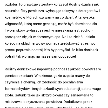
ozdoba. To prawdziwy zestaw korzyści! Rośliny działają jak
naturalne filtry powietrza, wyłapując toksyny z detergentów i
kosmetyków, których używamy na co dzień. A ta wysoka
wilgotność, którą same generują, może być zbawienna dla
Twojej skóry, zwłaszcza jeśli w mieszkaniu jest sucho –
poczujesz się jak w domowym spa. No i ta zieleń… działa
kojąco na układ nerwowy, pomaga zredukować stres i po
prostu poprawia nastrój. Kto by pomyślał, że kilka doniczek
potrafi tak wpłynąć na nasze samopoczucie!
Rośliny doniczkowe naprawdę podnoszą jakość powietrza w
pomieszczeniach. W łazience, gdzie często mamy do
czynienia z chemią, ich zdolność do pochłaniania
formaldehydów i innych szkodliwych substancji jest na wagę
złota. Gatunki takie jak skrzydłokwiat czy sansewieria to
mistrzowie oczyszczania powietrza. Dodatkowo, przez