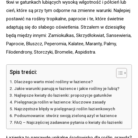
tkwi w gatunkach lubiących wysoką wilgotność i półcień lub
cień, które są przy tym odporne na zmienne warunki. Najlepiej
postawić na rośliny tropikalne, paprocie i te, które świetnie
adaptują się do słabego oświetlenia. Strzałem w dziesiątkę
będą między innymi: Zamiokulkas, Skrzydłokwiat, Sansewieria,
Paprocie, Bluszcz, Peperomia, Kalatee, Maranty, Palmy,
Filodendrony, Storczyki, Bromelie, Aspidistra.
Spis treści:
Dlaczego warto mieć rośliny w łazience?
Jakie warunki panują w łazience i jakie rośliny je lubią?
Najlepsze kwiaty do łazienki: propozycje gatunków
Pielęgnacja roślin w łazience: kluczowe zasady
Najczęstsze błędy w pielęgnacji roślin łazienkowych
Podsumowanie: stwórz swoją zieloną azyl w łazience
FAQ – Najczęściej zadawane pytania o kwiaty do łazienki
Łazienka to naprawdę unikalne środowisko dla roślin, prawda?