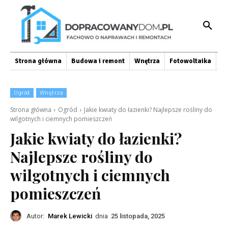
Strona główna
Budowa i remont
Wnętrza
Fotowoltaika
O
Ogród
Wnętrza
Strona główna
Ogród
Jakie kwiaty do łazienki? Najlepsze rośliny do
wilgotnych i ciemnych pomieszczeń
Jakie kwiaty do łazienki?
Najlepsze rośliny do
wilgotnych i ciemnych
pomieszczeń
Autor:
Marek Lewicki
dnia
25 listopada, 2025