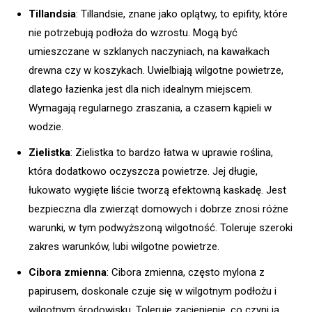
Tillandsia
: Tillandsie, znane jako oplątwy, to epifity, które
nie potrzebują podłoża do wzrostu. Mogą być
umieszczane w szklanych naczyniach, na kawałkach
drewna czy w koszykach. Uwielbiają wilgotne powietrze,
dlatego łazienka jest dla nich idealnym miejscem.
Wymagają regularnego zraszania, a czasem kąpieli w
wodzie.
Zielistka
: Zielistka to bardzo łatwa w uprawie roślina,
która dodatkowo oczyszcza powietrze. Jej długie,
łukowato wygięte liście tworzą efektowną kaskadę. Jest
bezpieczna dla zwierząt domowych i dobrze znosi różne
warunki, w tym podwyższoną wilgotność. Toleruje szeroki
zakres warunków, lubi wilgotne powietrze.
Cibora zmienna
: Cibora zmienna, często mylona z
papirusem, doskonale czuje się w wilgotnym podłożu i
wilgotnym środowisku. Toleruje zacienienie, co czyni ją