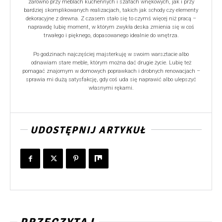
zarówno przy meblach kuchennych i szafach wnękowych, jak i przy
bardziej skomplikowanych realizacjach, takich jak schody czy elementy
dekoracyjne z drewna. Z czasem stało się to czymś więcej niż pracą –
naprawdę lubię moment, w którym zwykła deska zmienia się w coś
trwałego i pięknego, dopasowanego idealnie do wnętrza.
Po godzinach najczęściej majsterkuję w swoim warsztacie albo
odnawiam stare meble, którym można dać drugie życie. Lubię też
pomagać znajomym w domowych poprawkach i drobnych renowacjach –
sprawia mi dużą satysfakcję, gdy coś uda się naprawić albo ulepszyć
własnymi rękami.
UDOSTĘPNIJ ARTYKUŁ