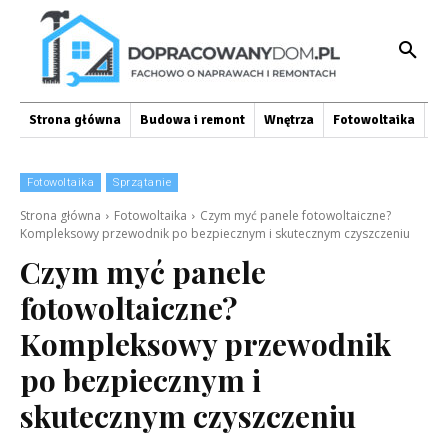
Strona główna
Budowa i remont
Wnętrza
Fotowoltaika
O
Fotowoltaika
Sprzątanie
Strona główna
Fotowoltaika
Czym myć panele fotowoltaiczne?
Kompleksowy przewodnik po bezpiecznym i skutecznym czyszczeniu
Czym myć panele
fotowoltaiczne?
Kompleksowy przewodnik
po bezpiecznym i
skutecznym czyszczeniu