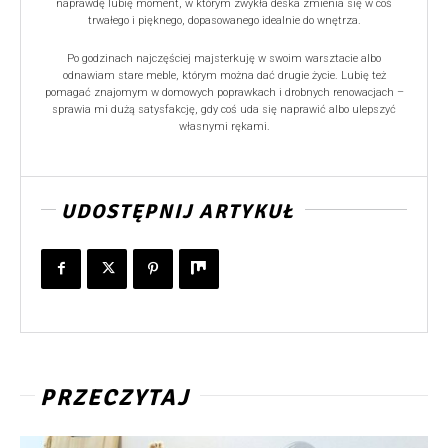
naprawdę lubię moment, w którym zwykła deska zmienia się w coś
trwałego i pięknego, dopasowanego idealnie do wnętrza.
Po godzinach najczęściej majsterkuję w swoim warsztacie albo
odnawiam stare meble, którym można dać drugie życie. Lubię też
pomagać znajomym w domowych poprawkach i drobnych renowacjach –
sprawia mi dużą satysfakcję, gdy coś uda się naprawić albo ulepszyć
własnymi rękami.
UDOSTĘPNIJ ARTYKUŁ
PRZECZYTAJ