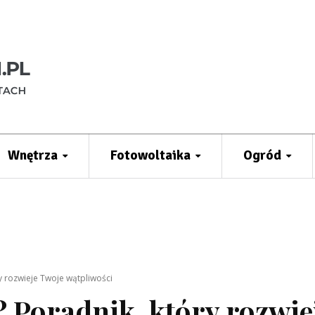
Wnętrza
Fotowoltaika
Ogród
y rozwieje Twoje wątpliwości
 Poradnik, który rozwie