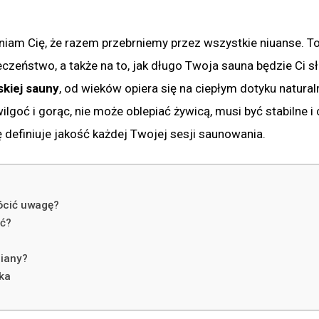
niam Cię, że razem przebrniemy przez wszystkie niuanse. T
czeństwo, a także na to, jak długo Twoja sauna będzie Ci s
skiej sauny
, od wieków opiera się na ciepłym dotyku natura
goć i gorąc, nie może oblepiać żywicą, musi być stabilne i 
efiniuje jakość każdej Twojej sesji saunowania.
ócić uwagę?
ać?
ciany?
ka