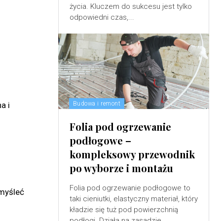
życia. Kluczem do sukcesu jest tylko
odpowiedni czas,...
a i
Budowa i remont
Folia pod ogrzewanie
podłogowe –
kompleksowy przewodnik
po wyborze i montażu
Folia pod ogrzewanie podłogowe to
emyśleć
taki cieniutki, elastyczny materiał, który
kładzie się tuż pod powierzchnią
podłogi. Działa na zasadzie