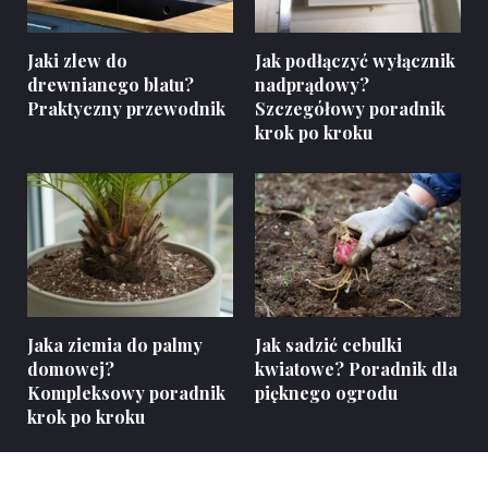
Jaki zlew do
Jak podłączyć wyłącznik
drewnianego blatu?
nadprądowy?
Praktyczny przewodnik
Szczegółowy poradnik
krok po kroku
Jaka ziemia do palmy
Jak sadzić cebulki
domowej?
kwiatowe? Poradnik dla
Kompleksowy poradnik
pięknego ogrodu
krok po kroku