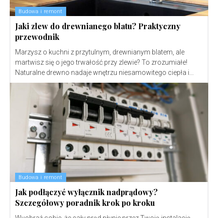
Budowa i remont
Jaki zlew do drewnianego blatu? Praktyczny
przewodnik
Marzysz o kuchni z przytulnym, drewnianym blatem, ale
martwisz się o jego trwałość przy zlewie? To zrozumiałe!
Naturalne drewno nadaje wnętrzu niesamowitego ciepła i...
Budowa i remont
Jak podłączyć wyłącznik nadprądowy?
Szczegółowy poradnik krok po kroku
Wyobraź sobie, że cały prąd płynie przez Twoją instalację