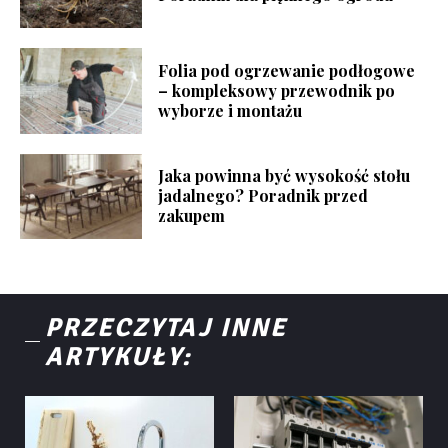
Folia pod ogrzewanie podłogowe
– kompleksowy przewodnik po
wyborze i montażu
Jaka powinna być wysokość stołu
jadalnego? Poradnik przed
zakupem
PRZECZYTAJ INNE
ARTYKUŁY: