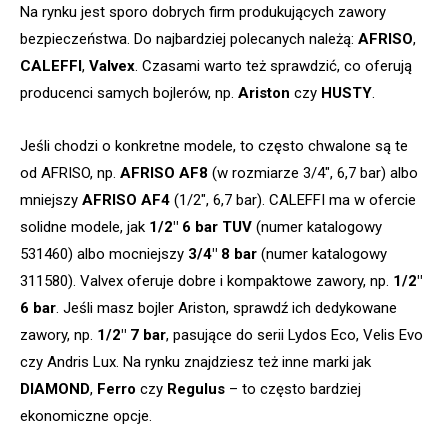
Na rynku jest sporo dobrych firm produkujących zawory
bezpieczeństwa. Do najbardziej polecanych należą:
AFRISO
,
CALEFFI
,
Valvex
. Czasami warto też sprawdzić, co oferują
producenci samych bojlerów, np.
Ariston
czy
HUSTY
.
Jeśli chodzi o konkretne modele, to często chwalone są te
od AFRISO, np.
AFRISO AF8
(w rozmiarze 3/4″, 6,7 bar) albo
mniejszy
AFRISO AF4
(1/2″, 6,7 bar). CALEFFI ma w ofercie
solidne modele, jak
1/2″ 6 bar TUV
(numer katalogowy
531460) albo mocniejszy
3/4″ 8 bar
(numer katalogowy
311580). Valvex oferuje dobre i kompaktowe zawory, np.
1/2″
6 bar
. Jeśli masz bojler Ariston, sprawdź ich dedykowane
zawory, np.
1/2″ 7 bar
, pasujące do serii Lydos Eco, Velis Evo
czy Andris Lux. Na rynku znajdziesz też inne marki jak
DIAMOND
,
Ferro
czy
Regulus
– to często bardziej
ekonomiczne opcje.