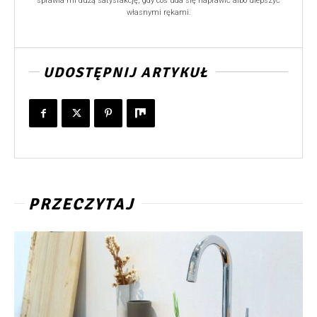
sprawia mi dużą satysfakcję, gdy coś uda się naprawić albo ulepszyć
własnymi rękami.
UDOSTĘPNIJ ARTYKUŁ
PRZECZYTAJ