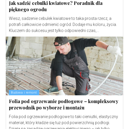
Jak sadzić cebulki kwiatowe? Poradnik dla
pięknego ogrodu
Wiesz, sadzenie cebulek kwiatowe to taka prosta rzecz, a
potrafi całkowicie odmienić ogród. Dodaje mu koloru, życia.
Kluczem do sukcesu jest tylko odpowiedni czas,...
Budowa i remont
Folia pod ogrzewanie podłogowe – kompleksowy
przewodnik po wyborze i montażu
Folia pod ogrzewanie podłogowe to taki cieniutki, elastyczny
materiał, który kładzie się tuż pod powierzchnią podłogi.
Działa na zasadzie ogrzewania elektrycznego – jak tylko...