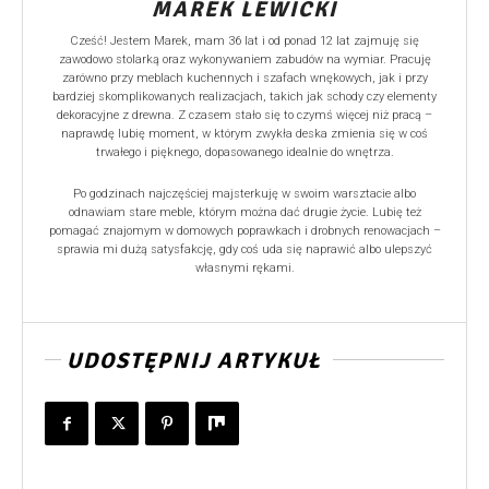
MAREK LEWICKI
Cześć! Jestem Marek, mam 36 lat i od ponad 12 lat zajmuję się
zawodowo stolarką oraz wykonywaniem zabudów na wymiar. Pracuję
zarówno przy meblach kuchennych i szafach wnękowych, jak i przy
bardziej skomplikowanych realizacjach, takich jak schody czy elementy
dekoracyjne z drewna. Z czasem stało się to czymś więcej niż pracą –
naprawdę lubię moment, w którym zwykła deska zmienia się w coś
trwałego i pięknego, dopasowanego idealnie do wnętrza.
Po godzinach najczęściej majsterkuję w swoim warsztacie albo
odnawiam stare meble, którym można dać drugie życie. Lubię też
pomagać znajomym w domowych poprawkach i drobnych renowacjach –
sprawia mi dużą satysfakcję, gdy coś uda się naprawić albo ulepszyć
własnymi rękami.
UDOSTĘPNIJ ARTYKUŁ