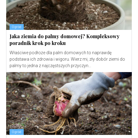
Ogród
Jaka ziemia do palmy domowej? Kompleksowy
poradnik krok po kroku
Właściwe podłoże dla palm domowych to naprawdę
podstawa ich zdrowia i wigoru. Wierz mi, zły dobór ziemi do
palmy to jedna z najczęstszych przyczyn...
Ogród