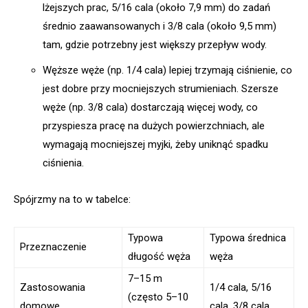
lżejszych prac, 5/16 cala (około 7,9 mm) do zadań
średnio zaawansowanych i 3/8 cala (około 9,5 mm)
tam, gdzie potrzebny jest większy przepływ wody.
Węższe węże (np. 1/4 cala) lepiej trzymają ciśnienie, co
jest dobre przy mocniejszych strumieniach. Szersze
węże (np. 3/8 cala) dostarczają więcej wody, co
przyspiesza pracę na dużych powierzchniach, ale
wymagają mocniejszej myjki, żeby uniknąć spadku
ciśnienia.
Spójrzmy na to w tabelce:
Typowa
Typowa średnica
Przeznaczenie
długość węża
węża
7–15 m
Zastosowania
1/4 cala, 5/16
(często 5–10
domowe
cala, 3/8 cala