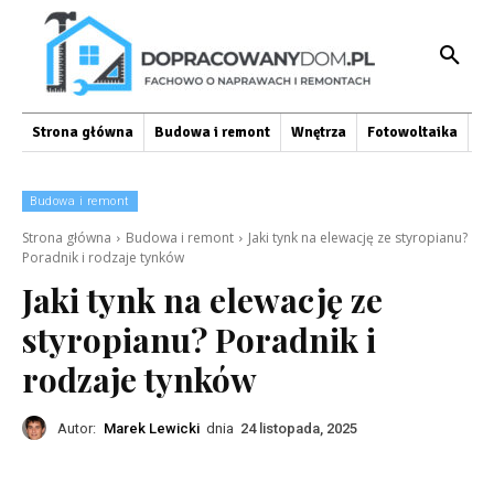
Strona główna
Budowa i remont
Wnętrza
Fotowoltaika
O
Budowa i remont
Strona główna
Budowa i remont
Jaki tynk na elewację ze styropianu?
Poradnik i rodzaje tynków
Jaki tynk na elewację ze
styropianu? Poradnik i
rodzaje tynków
Autor:
Marek Lewicki
dnia
24 listopada, 2025