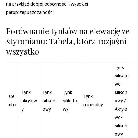
na przykład dobrej odporności i wysokiej
paroprzepuszczalności.
Porównanie tynków na elewację ze
styropianu: Tabela, która rozjaśni
wszystko
Tynk
silikato
wo-
Tynk
Tynk
Tynk
silikon
Ce
Tynk
akrylow
silikon
silikato
owy /
cha
mineralny
y
owy
wy
Akrylo
wo-
silikon
owy