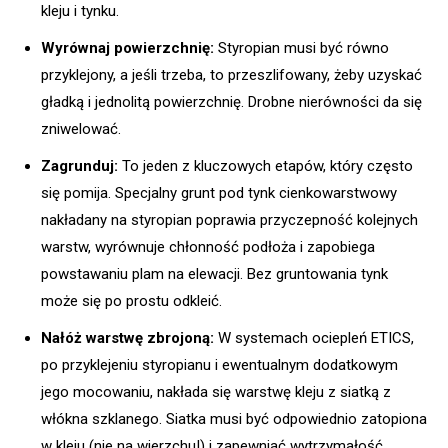
kleju i tynku.
Wyrównaj powierzchnię:
Styropian musi być równo
przyklejony, a jeśli trzeba, to przeszlifowany, żeby uzyskać
gładką i jednolitą powierzchnię. Drobne nierówności da się
zniwelować.
Zagrunduj:
To jeden z kluczowych etapów, który często
się pomija. Specjalny grunt pod tynk cienkowarstwowy
nakładany na styropian poprawia przyczepność kolejnych
warstw, wyrównuje chłonność podłoża i zapobiega
powstawaniu plam na elewacji. Bez gruntowania tynk
może się po prostu odkleić.
Nałóż warstwę zbrojoną:
W systemach ociepleń ETICS,
po przyklejeniu styropianu i ewentualnym dodatkowym
jego mocowaniu, nakłada się warstwę kleju z siatką z
włókna szklanego. Siatka musi być odpowiednio zatopiona
w kleju (nie na wierzchu!) i zapewniać wytrzymałość