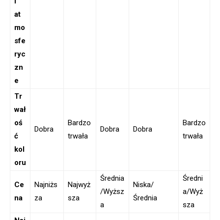
i
at
mo
sfe
ryc
zn
e
Tr
wał
oś
Bardzo
Bardzo
Dobra
Dobra
Dobra
ć
trwała
trwała
kol
oru
Średnia
Średni
Ce
Najniżs
Najwyż
Niska/
/Wyższ
a/Wyż
na
za
sza
Średnia
a
sza