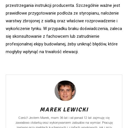
przestrzegania instrukcji producenta. Szczególnie ważne jest
prawidłowe przygotowanie podłoża ze styropianu, nałożenie
warstwy zbrojonej z siatką oraz właściwe rozprowadzenie i
wykończenie tynku. W przypadku braku doświadczenia, zaleca
się skonsultowanie z fachowcem lub zatrudnienie
profesjonalnej ekipy budowlanej, żeby uniknąć błędów, które
mogłyby wpłynąć na trwałość elewacji.
MAREK LEWICKI
Cześć! Jestem Marek, mam 36 lat i od ponad 12 lat zajmuję się
zawodowo stolarką oraz wykonywaniem zabudów na wymiar. Pracuję
zarówno przy meblach kuchennych i szafach wnękowych, jak i przy