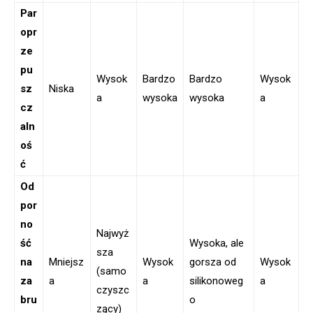
Par
opr
ze
pu
Wysok
Bardzo
Bardzo
Wysok
sz
Niska
a
wysoka
wysoka
a
cz
aln
oś
ć
Od
por
no
Najwyż
ść
Wysoka, ale
sza
na
Mniejsz
Wysok
gorsza od
Wysok
(samo
za
a
a
silikonoweg
a
czyszc
bru
o
zący)