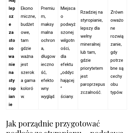
Naj
lep
Ekono
Premiu
Miejsca
Rzadziej na
Zrówn
sz
miczne,
m,
o
styropianie,
oważo
e
budżet
maksy
podwyż
lepszy dla
ne
za
owe,
malna
szonej
wełny
rozwią
sto
tam
ochron
wilgotn
mineralnej
zanie,
so
gdzie
a,
ości,
lub tam,
gdy
wa
ważna
długow
dla
gdzie
potrze
nie
jest
ieczno
efektu
priorytetem
bne są
na
szerok
ść,
„oddyc
jest
cechy
sty
a gama
efekto
hającej
paroprzepus
obu
rop
koloró
wny
”
zczalność.
typów.
ian
w.
wygląd.
ściany.
ie
Jak porządnie przygotować