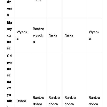
dz
eni
a
Ela
sty
Bardzo
Wysok
Wysok
cz
wysok
Niska
Niska
a
a
no
a
ść
Od
por
no
ść
na
cz
yn
Bardzo
Bardzo
Bardzo
Bardzo
nik
Dobra
dobra
dobra
dobra
dobra