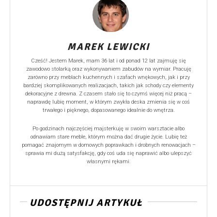
MAREK LEWICKI
Cześć! Jestem Marek, mam 36 lat i od ponad 12 lat zajmuję się
zawodowo stolarką oraz wykonywaniem zabudów na wymiar. Pracuję
zarówno przy meblach kuchennych i szafach wnękowych, jak i przy
bardziej skomplikowanych realizacjach, takich jak schody czy elementy
dekoracyjne z drewna. Z czasem stało się to czymś więcej niż pracą –
naprawdę lubię moment, w którym zwykła deska zmienia się w coś
trwałego i pięknego, dopasowanego idealnie do wnętrza.
Po godzinach najczęściej majsterkuję w swoim warsztacie albo
odnawiam stare meble, którym można dać drugie życie. Lubię też
pomagać znajomym w domowych poprawkach i drobnych renowacjach –
sprawia mi dużą satysfakcję, gdy coś uda się naprawić albo ulepszyć
własnymi rękami.
UDOSTĘPNIJ ARTYKUŁ