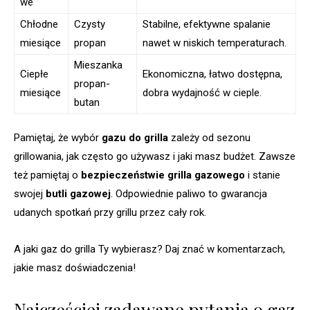
we
Chłodne
Czysty
Stabilne, efektywne spalanie
miesiące
propan
nawet w niskich temperaturach.
Mieszanka
Ciepłe
Ekonomiczna, łatwo dostępna,
propan-
miesiące
dobra wydajność w cieple.
butan
Pamiętaj, że wybór
gazu do grilla
zależy od sezonu
grillowania, jak często go używasz i jaki masz budżet. Zawsze
też pamiętaj o
bezpieczeństwie grilla gazowego
i stanie
swojej
butli gazowej
. Odpowiednie paliwo to gwarancja
udanych spotkań przy grillu przez cały rok.
A jaki gaz do grilla Ty wybierasz? Daj znać w komentarzach,
jakie masz doświadczenia!
Najczęściej zadawane pytania o gaz