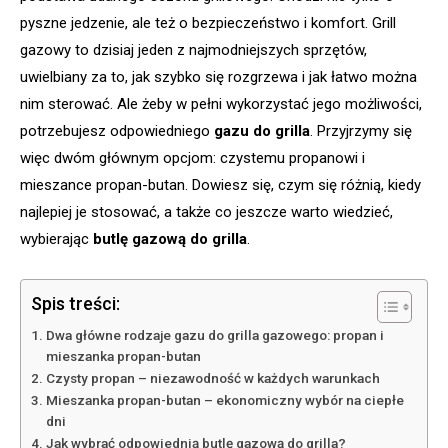
pyszne jedzenie, ale też o bezpieczeństwo i komfort. Grill
gazowy to dzisiaj jeden z najmodniejszych sprzętów,
uwielbiany za to, jak szybko się rozgrzewa i jak łatwo można
nim sterować. Ale żeby w pełni wykorzystać jego możliwości,
potrzebujesz odpowiedniego
gazu do grilla
. Przyjrzymy się
więc dwóm głównym opcjom: czystemu propanowi i
mieszance propan-butan. Dowiesz się, czym się różnią, kiedy
najlepiej je stosować, a także co jeszcze warto wiedzieć,
wybierając
butlę gazową do grilla
.
Spis treści:
Dwa główne rodzaje gazu do grilla gazowego: propan i
mieszanka propan-butan
Czysty propan – niezawodność w każdych warunkach
Mieszanka propan-butan – ekonomiczny wybór na ciepłe
dni
Jak wybrać odpowiednią butlę gazową do grilla?