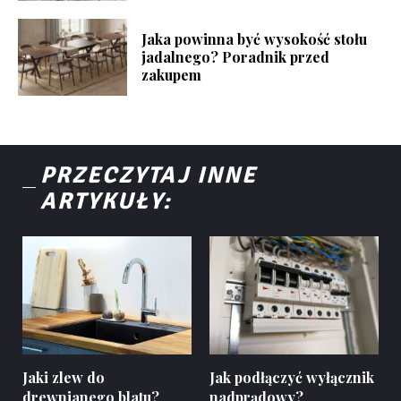
Jaka powinna być wysokość stołu
jadalnego? Poradnik przed
zakupem
PRZECZYTAJ INNE
ARTYKUŁY:
Jaki zlew do
Jak podłączyć wyłącznik
drewnianego blatu?
nadprądowy?