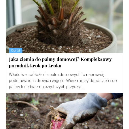
Ogród
Jaka ziemia do palmy domowej? Kompleksowy
poradnik krok po kroku
Właściwe podłoże dla palm domowych to naprawdę
podstawa ich zdrowia i wigoru. Wierz mi, zły dobór ziemi do
palmy to jedna z najczęstszych przyczyn...