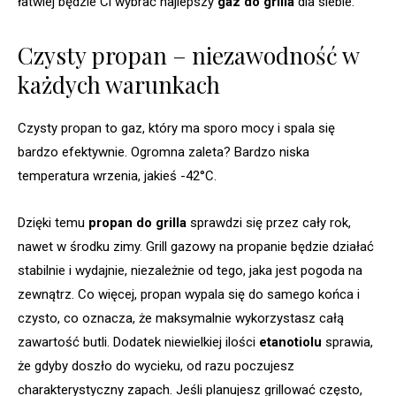
łatwiej będzie Ci wybrać najlepszy
gaz do grilla
dla siebie.
Czysty propan – niezawodność w
każdych warunkach
Czysty propan to gaz, który ma sporo mocy i spala się
bardzo efektywnie. Ogromna zaleta? Bardzo niska
temperatura wrzenia, jakieś -42°C.
Dzięki temu
propan do grilla
sprawdzi się przez cały rok,
nawet w środku zimy. Grill gazowy na propanie będzie działać
stabilnie i wydajnie, niezależnie od tego, jaka jest pogoda na
zewnątrz. Co więcej, propan wypala się do samego końca i
czysto, co oznacza, że maksymalnie wykorzystasz całą
zawartość butli. Dodatek niewielkiej ilości
etanotiolu
sprawia,
że gdyby doszło do wycieku, od razu poczujesz
charakterystyczny zapach. Jeśli planujesz grillować często,