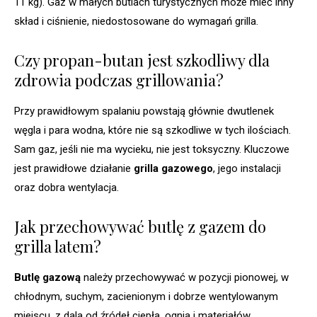
11 kg). Gaz w małych butlach turystycznych może mieć inny
skład i ciśnienie, niedostosowane do wymagań grilla.
Czy propan-butan jest szkodliwy dla
zdrowia podczas grillowania?
Przy prawidłowym spalaniu powstają głównie dwutlenek
węgla i para wodna, które nie są szkodliwe w tych ilościach.
Sam gaz, jeśli nie ma wycieku, nie jest toksyczny. Kluczowe
jest prawidłowe działanie
grilla gazowego
, jego instalacji
oraz dobra wentylacja.
Jak przechowywać butlę z gazem do
grilla latem?
Butlę gazową
należy przechowywać w pozycji pionowej, w
chłodnym, suchym, zacienionym i dobrze wentylowanym
miejscu, z dala od źródeł ciepła, ognia i materiałów