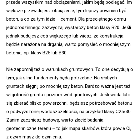
przede wszystkim nad obciążeniami, jakim będą podlegać. Im
większe przewidujesz obciążenie, tym lepszy powinien być
beton, a co za tym idzie – cement. Dla przeciętnego domu
jednorodzinnego zazwyczaj wystarczy beton klasy B20. Jeśli
jednak budujesz coś większego lub wiesz, że konstrukcja
będzie narażona na drgania, warto pomyśleć o mocniejszym
betonie, np. klasy B25 lub B30.
Nie zapomnij też o warunkach gruntowych. To one decydują o
tym, jak silne fundamenty będą potrzebne. Na słabych
gruntach sięgnij po mocniejszy beton. Bardzo ważna jest też
wilgotność gruntu i poziom wód gruntowych. Jeśli woda lubi
się zbierać blisko powierzchni, będziesz potrzebować betonu
o podwyższonej wodoszczelności, na przykład klasy C25/30.
Zanim zaczniesz budowę, warto zlecić badania
geotechniczne terenu – to jak mapa skarbów, która powie Ci,
z czym masz do czynienia.