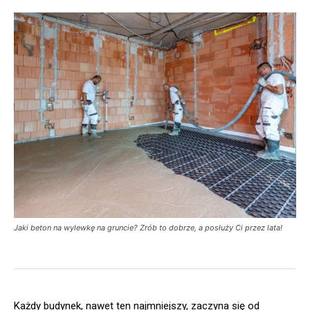
Jaki beton na wylewkę na gruncie? Zrób to dobrze, a posłuży Ci przez lata!
Każdy budynek, nawet ten najmniejszy, zaczyna się od