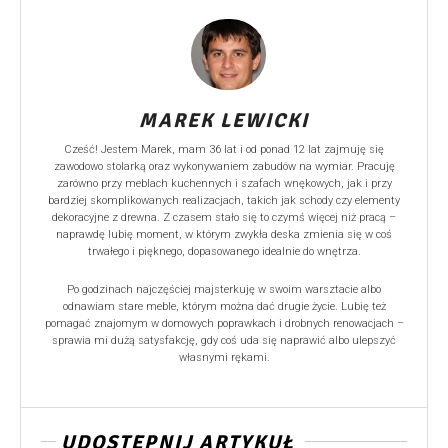
MAREK LEWICKI
Cześć! Jestem Marek, mam 36 lat i od ponad 12 lat zajmuję się
zawodowo stolarką oraz wykonywaniem zabudów na wymiar. Pracuję
zarówno przy meblach kuchennych i szafach wnękowych, jak i przy
bardziej skomplikowanych realizacjach, takich jak schody czy elementy
dekoracyjne z drewna. Z czasem stało się to czymś więcej niż pracą –
naprawdę lubię moment, w którym zwykła deska zmienia się w coś
trwałego i pięknego, dopasowanego idealnie do wnętrza.
Po godzinach najczęściej majsterkuję w swoim warsztacie albo
odnawiam stare meble, którym można dać drugie życie. Lubię też
pomagać znajomym w domowych poprawkach i drobnych renowacjach –
sprawia mi dużą satysfakcję, gdy coś uda się naprawić albo ulepszyć
własnymi rękami.
UDOSTĘPNIJ ARTYKUŁ