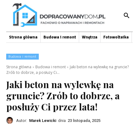
Strona główna
Budowa i remont
Wnętrza
Fotowoltaika
O
Budowa i remont
Strona główna
Budowa i remont
Jaki beton na wylewkę na gruncie?
Zrób to dobrze, a posłuży Ci...
Jaki beton na wylewkę na
gruncie? Zrób to dobrze, a
posłuży Ci przez lata!
Autor:
Marek Lewicki
dnia
23 listopada, 2025