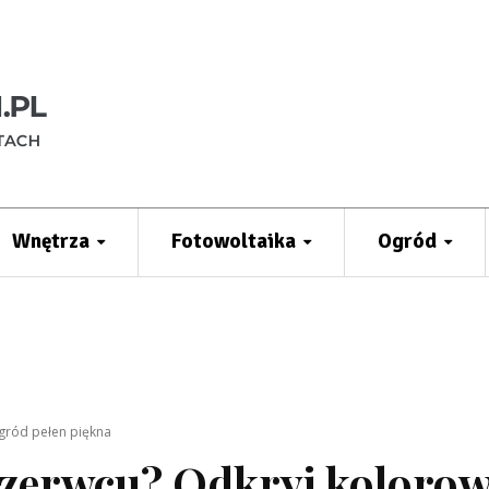
Wnętrza
Fotowoltaika
Ogród
ogród pełen piękna
 czerwcu? Odkryj koloro