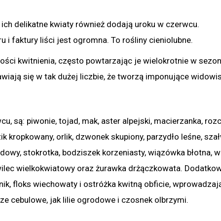
 ich delikatne kwiaty również dodają uroku w czerwcu.
 faktury liści jest ogromna. To rośliny cieniolubne.
ości kwitnienia, często powtarzając je wielokrotnie w sezon
awiają się w tak dużej liczbie, że tworzą imponujące widowi
, są: piwonie, tojad, mak, aster alpejski, macierzanka, roz
ik kropkowany, orlik, dzwonek skupiony, parzydło leśne, szał
owy, stokrotka, bodziszek korzeniasty, wiązówka błotna, wi
zawilec wielkokwiatowy oraz żurawka drżączkowata. Dodatko
nik, floks wiechowaty i ostróżka kwitną obficie, wprowadzaj
e cebulowe, jak lilie ogrodowe i czosnek olbrzymi.