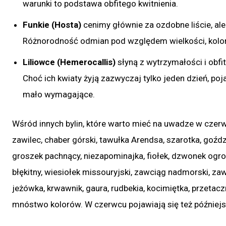
warunki to podstawa obfitego kwitnienia.
Funkie (Hosta)
cenimy głównie za ozdobne liście, ale
Różnorodność odmian pod względem wielkości, koloru i
Liliowce (Hemerocallis)
słyną z wytrzymałości i obfit
Choć ich kwiaty żyją zazwyczaj tylko jeden dzień, poj
mało wymagające.
Wśród innych bylin, które warto mieć na uwadze w czerwcu
zawilec, chaber górski, tawułka Arendsa, szarotka, goźdz
groszek pachnący, niezapominajka, fiołek, dzwonek ogrod
błękitny, wiesiołek missouryjski, zawciąg nadmorski, 
jeżówka, krwawnik, gaura, rudbekia, kocimiętka, przetacz
mnóstwo kolorów. W czerwcu pojawiają się też późniejsz