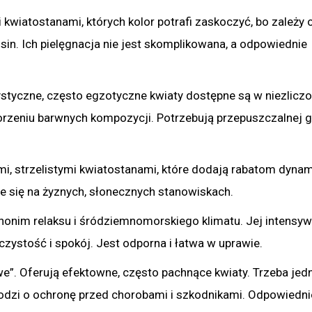
i kwiatostanami, których kolor potrafi zaskoczyć, bo zależy 
in. Ich pielęgnacja nie jest skomplikowana, a odpowiednie
erystyczne, często egzotyczne kwiaty dostępne są w niezlicz
orzeniu barwnych kompozycji. Potrzebują przepuszczalnej gl
, strzelistymi kwiatostanami, które dodają rabatom dynami
je się na żyznych, słonecznych stanowiskach.
nonim relaksu i śródziemnomorskiego klimatu. Jej intensy
czystość i spokój. Jest odporna i łatwa w uprawie.
e”. Oferują efektowne, często pachnące kwiaty. Trzeba jed
hodzi o ochronę przed chorobami i szkodnikami. Odpowiedni