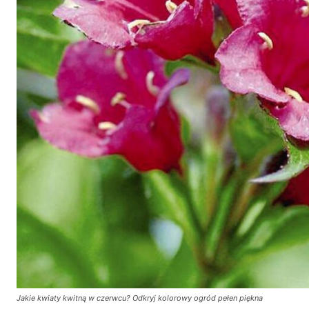
Jakie kwiaty kwitną w czerwcu? Odkryj kolorowy ogród pełen piękna