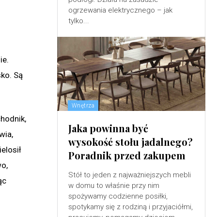
ogrzewania elektrycznego – jak
tylko...
ie.
sko. Są
Wnętrza
chodnik,
Jaka powinna być
wia,
wysokość stołu jadalnego?
elosił
Poradnik przed zakupem
wo,
Stół to jeden z najważniejszych mebli
ąc
w domu to właśnie przy nim
spożywamy codzienne posiłki,
spotykamy się z rodziną i przyjaciółmi,