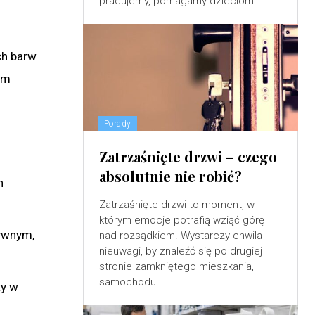
pracujemy, pomagamy dzieciom...
ch barw
em
Porady
Zatrzaśnięte drzwi – czego
absolutnie nie robić?
h
Zatrzaśnięte drzwi to moment, w
którym emocje potrafią wziąć górę
sywnym,
nad rozsądkiem. Wystarczy chwila
nieuwagi, by znaleźć się po drugiej
stronie zamkniętego mieszkania,
samochodu...
ty w