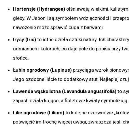
Hortensje (Hydrangea)
olśniewają wielkimi, kulistym
gleby. W Japonii są symbolem wdzięczności i przepros
nawożenie może sprawić cuda z barwami.
Irysy (Iris)
to istne dzieła sztuki natury. Ich charakt
odmianach i kolorach, co daje pole do popisu przy tw
słońca.
Łubin ogrodowy (Lupinus)
przyciąga wzrok pionowymi
Jego ozdobne liście to dodatkowy atut. Najlepiej czu
Lawenda wąskolistna (Lavandula angustifolia)
to sy
zapach działa kojąco, a fioletowe kwiaty symbolizują 
Lilie ogrodowe (Lilium)
to kolejne czerwcowe „królow
poświęcić im trochę więcej uwagi, zwłaszcza jeśli c