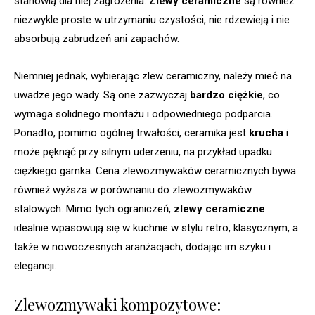
stanowią dla niej zagrożenia.
Zlewy ceramiczne
są również
niezwykle proste w utrzymaniu czystości, nie rdzewieją i nie
absorbują zabrudzeń ani zapachów.
Niemniej jednak, wybierając zlew ceramiczny, należy mieć na
uwadze jego wady. Są one zazwyczaj
bardzo ciężkie
, co
wymaga solidnego montażu i odpowiedniego podparcia.
Ponadto, pomimo ogólnej trwałości, ceramika jest
krucha
i
może pęknąć przy silnym uderzeniu, na przykład upadku
ciężkiego garnka. Cena zlewozmywaków ceramicznych bywa
również wyższa w porównaniu do zlewozmywaków
stalowych. Mimo tych ograniczeń,
zlewy ceramiczne
idealnie wpasowują się w kuchnie w stylu retro, klasycznym, a
także w nowoczesnych aranżacjach, dodając im szyku i
elegancji.
Zlewozmywaki kompozytowe: