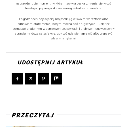
naprawdę lubię moment, w którym zwykła deska zmienia się w coś
trwałego i pięknego, dopasowanego idealnie do wnętrza.
Po godzinach najczęściej majsterkuję w swoim warsztacie albo
odnawiam stare meble, którym można dać drugie życie. Lubię też
pomagać znajomym w domowych poprawkach i drobnych renowacjach –
sprawia mi dużą satysfakcję, gdy coś uda się naprawić albo ulepszyć
własnymi rękami.
UDOSTĘPNIJ ARTYKUŁ
PRZECZYTAJ