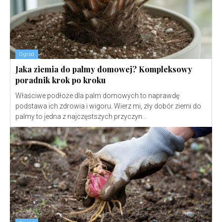
Ogród
Jaka ziemia do palmy domowej? Kompleksowy
poradnik krok po kroku
Właściwe podłoże dla palm domowych to naprawdę
podstawa ich zdrowia i wigoru. Wierz mi, zły dobór ziemi do
palmy to jedna z najczęstszych przyczyn...