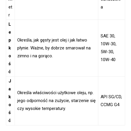
et
a
r
L
e
SAE 30,
p
Określa, jak gęsty jest olej i jak łatwo
10W-30,
k
płynie. Ważne, by dobrze smarował na
5W-30,
o
zimno i na gorąco.
10W-40
ś
ć
J
a
Określa właściwości użytkowe oleju, np.
k
API SG/CD,
jego odporność na zużycie, starzenie się
o
CCMG G4
czy wysokie temperatury.
ś
ć