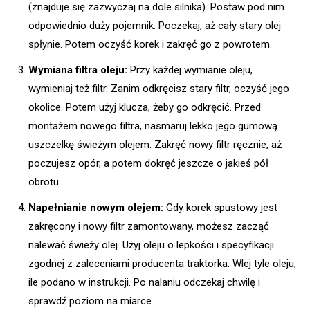
(znajduje się zazwyczaj na dole silnika). Postaw pod nim
odpowiednio duży pojemnik. Poczekaj, aż cały stary olej
spłynie. Potem oczyść korek i zakręć go z powrotem.
Wymiana filtra oleju:
Przy każdej wymianie oleju,
wymieniaj też filtr. Zanim odkręcisz stary filtr, oczyść jego
okolice. Potem użyj klucza, żeby go odkręcić. Przed
montażem nowego filtra, nasmaruj lekko jego gumową
uszczelkę świeżym olejem. Zakręć nowy filtr ręcznie, aż
poczujesz opór, a potem dokręć jeszcze o jakieś pół
obrotu.
Napełnianie nowym olejem:
Gdy korek spustowy jest
zakręcony i nowy filtr zamontowany, możesz zacząć
nalewać świeży olej. Użyj oleju o lepkości i specyfikacji
zgodnej z zaleceniami producenta traktorka. Wlej tyle oleju,
ile podano w instrukcji. Po nalaniu odczekaj chwilę i
sprawdź poziom na miarce.