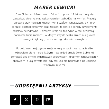
MAREK LEWICKI
Cześć! Jestem Marek, mam 36 lat i od ponad 12 lat zajmuję się
zawodowo stolarką oraz wykonywaniem zabudów na wymiar. Pracuję
zarówno przy meblach kuchennych i szafach wnękowych, jak i przy
bardziej skomplikowanych realizacjach, takich jak schody czy elementy
dekoracyjne z drewna. Z czasem stało się to czymś więcej niż pracą –
naprawdę lubię moment, w którym zwykła deska zmienia się w coś
trwałego i pięknego, dopasowanego idealnie do wnętrza.
Po godzinach najczęściej majsterkuję w swoim warsztacie albo
odnawiam stare meble, którym można dać drugie życie. Lubię też
pomagać znajomym w domowych poprawkach i drobnych renowacjach –
sprawia mi dużą satysfakcję, gdy coś uda się naprawić albo ulepszyć
własnymi rękami.
UDOSTĘPNIJ ARTYKUŁ