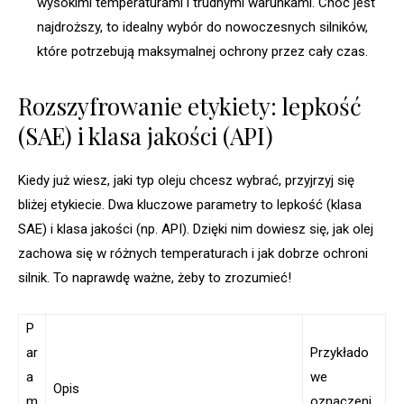
wysokimi temperaturami i trudnymi warunkami. Choć jest
najdroższy, to idealny wybór do nowoczesnych silników,
które potrzebują maksymalnej ochrony przez cały czas.
Rozszyfrowanie etykiety: lepkość
(SAE) i klasa jakości (API)
Kiedy już wiesz, jaki typ oleju chcesz wybrać, przyjrzyj się
bliżej etykiecie. Dwa kluczowe parametry to lepkość (klasa
SAE) i klasa jakości (np. API). Dzięki nim dowiesz się, jak olej
zachowa się w różnych temperaturach i jak dobrze ochroni
silnik. To naprawdę ważne, żeby to zrozumieć!
P
ar
Przykłado
a
we
Opis
m
oznaczeni