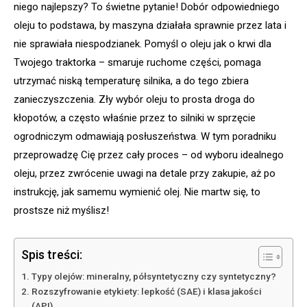
niego najlepszy? To świetne pytanie! Dobór odpowiedniego
oleju to podstawa, by maszyna działała sprawnie przez lata i
nie sprawiała niespodzianek. Pomyśl o oleju jak o krwi dla
Twojego traktorka – smaruje ruchome części, pomaga
utrzymać niską temperaturę silnika, a do tego zbiera
zanieczyszczenia. Zły wybór oleju to prosta droga do
kłopotów, a często właśnie przez to silniki w sprzęcie
ogrodniczym odmawiają posłuszeństwa. W tym poradniku
przeprowadzę Cię przez cały proces – od wyboru idealnego
oleju, przez zwrócenie uwagi na detale przy zakupie, aż po
instrukcję, jak samemu wymienić olej. Nie martw się, to
prostsze niż myślisz!
Spis treści:
Typy olejów: mineralny, półsyntetyczny czy syntetyczny?
Rozszyfrowanie etykiety: lepkość (SAE) i klasa jakości
(API)