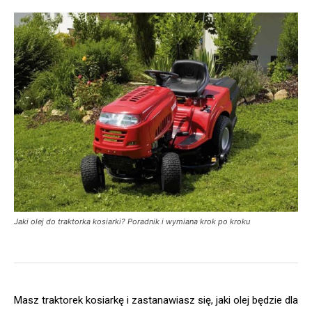
Jaki olej do traktorka kosiarki? Poradnik i wymiana krok po kroku
Masz traktorek kosiarkę i zastanawiasz się, jaki olej będzie dla