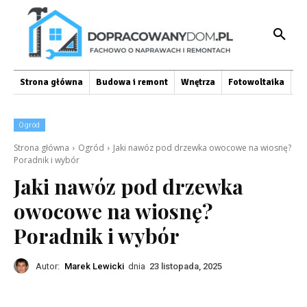
Strona główna
Budowa i remont
Wnętrza
Fotowoltaika
O
Ogród
Strona główna
Ogród
Jaki nawóz pod drzewka owocowe na wiosnę?
Poradnik i wybór
Jaki nawóz pod drzewka
owocowe na wiosnę?
Poradnik i wybór
Autor:
Marek Lewicki
dnia
23 listopada, 2025