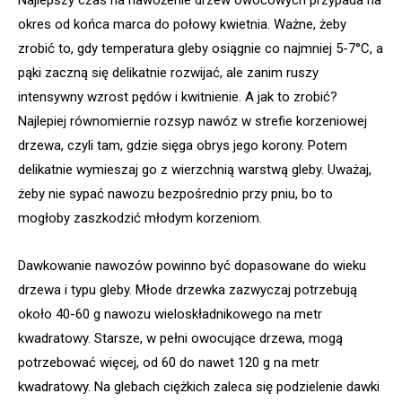
okres od końca marca do połowy kwietnia. Ważne, żeby
zrobić to, gdy temperatura gleby osiągnie co najmniej 5-7°C, a
pąki zaczną się delikatnie rozwijać, ale zanim ruszy
intensywny wzrost pędów i kwitnienie. A jak to zrobić?
Najlepiej równomiernie rozsyp nawóz w strefie korzeniowej
drzewa, czyli tam, gdzie sięga obrys jego korony. Potem
delikatnie wymieszaj go z wierzchnią warstwą gleby. Uważaj,
żeby nie sypać nawozu bezpośrednio przy pniu, bo to
mogłoby zaszkodzić młodym korzeniom.
Dawkowanie nawozów powinno być dopasowane do wieku
drzewa i typu gleby. Młode drzewka zazwyczaj potrzebują
około 40-60 g nawozu wieloskładnikowego na metr
kwadratowy. Starsze, w pełni owocujące drzewa, mogą
potrzebować więcej, od 60 do nawet 120 g na metr
kwadratowy. Na glebach ciężkich zaleca się podzielenie dawki