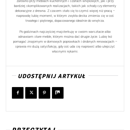
zarówno przy meblach kuchennych i szafach wnękowych, jak i przy
bardziej skomplikowanych realizacjach, takich jak schody czy elementy
dekoracyjne z drewna. Z czasem stało się to czymś więcej niż pracą –
naprawdę lubię moment, w którym zwykła deska zmienia się w coś
trwałego i pięknego, dopasowanego idealnie do wnętrza.
Po godzinach najczęściej majsterkuję w swoim warsztacie albo
odnawiam stare meble, którym można dać drugie życie. Lubię też
pomagać znajomym w domowych poprawkach i drobnych renowacjach –
sprawia mi dużą satysfakcję, gdy coś uda się naprawić albo ulepszyć
własnymi rękami.
UDOSTĘPNIJ ARTYKUŁ