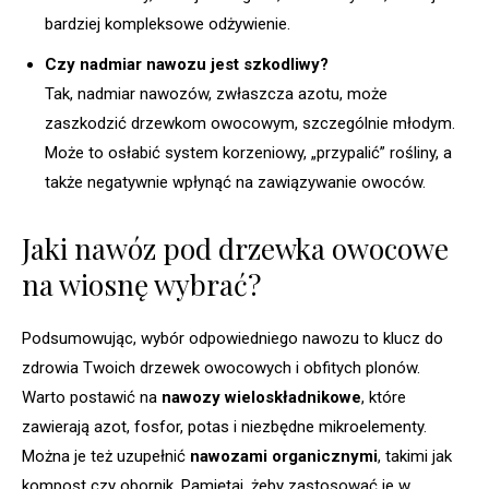
bardziej kompleksowe odżywienie.
Czy nadmiar nawozu jest szkodliwy?
Tak, nadmiar nawozów, zwłaszcza azotu, może
zaszkodzić drzewkom owocowym, szczególnie młodym.
Może to osłabić system korzeniowy, „przypalić” rośliny, a
także negatywnie wpłynąć na zawiązywanie owoców.
Jaki nawóz pod drzewka owocowe
na wiosnę wybrać?
Podsumowując, wybór odpowiedniego nawozu to klucz do
zdrowia Twoich drzewek owocowych i obfitych plonów.
Warto postawić na
nawozy wieloskładnikowe
, które
zawierają azot, fosfor, potas i niezbędne mikroelementy.
Można je też uzupełnić
nawozami organicznymi
, takimi jak
kompost czy obornik. Pamiętaj, żeby zastosować je w