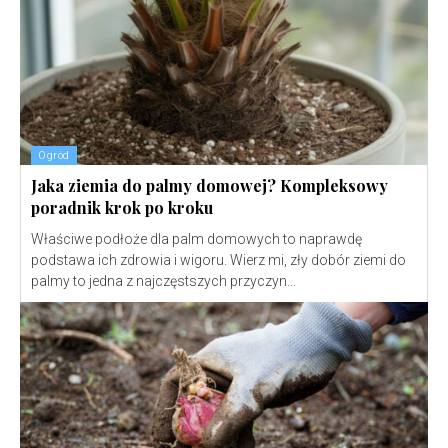
Ogród
Jaka ziemia do palmy domowej? Kompleksowy
poradnik krok po kroku
Właściwe podłoże dla palm domowych to naprawdę
podstawa ich zdrowia i wigoru. Wierz mi, zły dobór ziemi do
palmy to jedna z najczęstszych przyczyn...