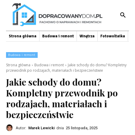
Strona główna
Budowa i remont
Wnętrza
Fotowoltaika
O
Budowa i remont
Strona główna
Budowa i remont
Jakie schody do domu? Kompletny
przewodnik po rodzajach, materiałach i bezpieczeństwie
Jakie schody do domu?
Kompletny przewodnik po
rodzajach, materiałach i
bezpieczeństwie
Autor:
Marek Lewicki
dnia
25 listopada, 2025