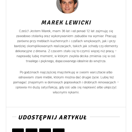
MAREK LEWICKI
Cześć! Jestem Marek, mam 36 lat i od ponad 12 lat zajmuję się
zawodowo stolarką oraz wykonywaniem zabudów na wymiar. Pracuję
zarówno przy meblach kuchennych i szafach wnękowych, jak i przy
bardziej skomplikowanych realizacjach, takich jak schody czy elementy
dekoracyjne z drewna. Z czasem stało się to czymś więcej niż pracą –
naprawdę lubię moment, w którym zwykła deska zmienia się w coś
trwałego i pięknego, dopasowanego idealnie do wnętrza.
Po godzinach najczęściej majsterkuję w swoim warsztacie albo
odnawiam stare meble, którym można dać drugie życie. Lubię też
pomagać znajomym w domowych poprawkach i drobnych renowacjach –
sprawia mi dużą satysfakcję, gdy coś uda się naprawić albo ulepszyć
własnymi rękami.
UDOSTĘPNIJ ARTYKUŁ