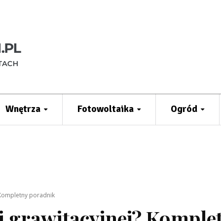
Wnętrza
Fotowoltaika
Ogród
? Kompletny poradnik
ji grawitacyjnej? Komple