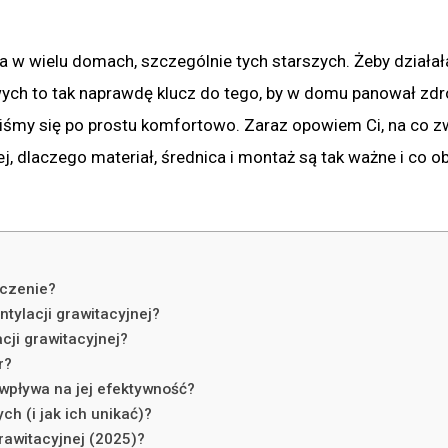
 w wielu domach, szczególnie tych starszych. Żeby działał
iwych to tak naprawdę klucz do tego, by w domu panował zd
zuliśmy się po prostu komfortowo. Zaraz opowiem Ci, na co z
j, dlaczego materiał, średnica i montaż są tak ważne i co o
aczenie?
tylacji grawitacyjnej?
cji grawitacyjnej?
r?
 wpływa na jej efektywność?
ch (i jak ich unikać)?
grawitacyjnej (2025)?