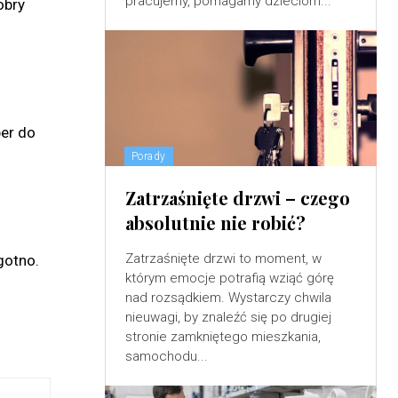
pracujemy, pomagamy dzieciom...
obry
per do
Porady
Zatrzaśnięte drzwi – czego
absolutnie nie robić?
Zatrzaśnięte drzwi to moment, w
gotno.
którym emocje potrafią wziąć górę
nad rozsądkiem. Wystarczy chwila
nieuwagi, by znaleźć się po drugiej
stronie zamkniętego mieszkania,
samochodu...