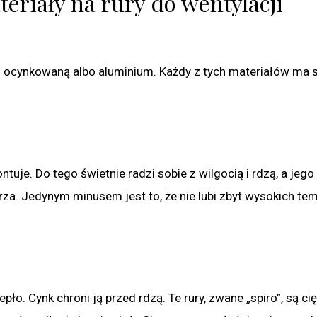
teriały na rury do wentylacji
 stal ocynkowaną albo aluminium. Każdy z tych materiałów ma
ontuje. Do tego świetnie radzi sobie z wilgocią i rdzą, a jeg
za. Jedynym minusem jest to, że nie lubi zbyt wysokich te
ło. Cynk chroni ją przed rdzą. Te rury, zwane „spiro”, są cię