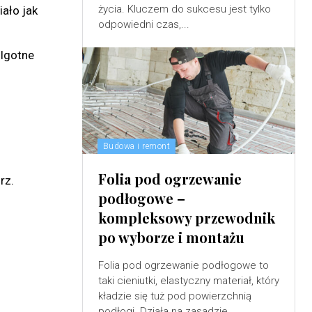
życia. Kluczem do sukcesu jest tylko
iało jak
odpowiedni czas,...
ilgotne
Budowa i remont
Folia pod ogrzewanie
rz.
podłogowe –
kompleksowy przewodnik
po wyborze i montażu
Folia pod ogrzewanie podłogowe to
taki cieniutki, elastyczny materiał, który
kładzie się tuż pod powierzchnią
podłogi. Działa na zasadzie