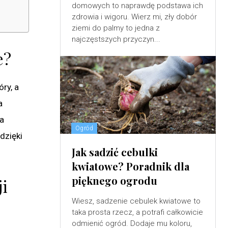
domowych to naprawdę podstawa ich
zdrowia i wigoru. Wierz mi, zły dobór
ziemi do palmy to jedna z
najczęstszych przyczyn...
e?
ry, a
a
a
Ogród
dzięki
Jak sadzić cebulki
kwiatowe? Poradnik dla
pięknego ogrodu
ji
Wiesz, sadzenie cebulek kwiatowe to
taka prosta rzecz, a potrafi całkowicie
odmienić ogród. Dodaje mu koloru,