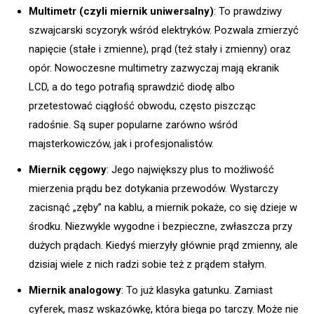
Multimetr (czyli miernik uniwersalny)
: To prawdziwy
szwajcarski scyzoryk wśród elektryków. Pozwala zmierzyć
napięcie (stałe i zmienne), prąd (też stały i zmienny) oraz
opór. Nowoczesne multimetry zazwyczaj mają ekranik
LCD, a do tego potrafią sprawdzić diodę albo
przetestować ciągłość obwodu, często piszcząc
radośnie. Są super popularne zarówno wśród
majsterkowiczów, jak i profesjonalistów.
Miernik cęgowy
: Jego największy plus to możliwość
mierzenia prądu bez dotykania przewodów. Wystarczy
zacisnąć „zęby” na kablu, a miernik pokaże, co się dzieje w
środku. Niezwykle wygodne i bezpieczne, zwłaszcza przy
dużych prądach. Kiedyś mierzyły głównie prąd zmienny, ale
dzisiaj wiele z nich radzi sobie też z prądem stałym.
Miernik analogowy
: To już klasyka gatunku. Zamiast
cyferek, masz wskazówkę, która biega po tarczy. Może nie