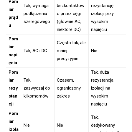
Pom
Tak, wymaga
bezkontaktow
rezystancję
iar
podłączenia
o przez cęgi
izolacji przy
prąd
szeregowego
(głównie AC,
wysokim
u
niektóre DC)
napięciu
Pom
Często tak, ale
iar
Tak, AC i DC
mniej
Nie
napi
precyzyjnie
ęcia
Pom
Tak, duża
iar
Tak,
Czasem,
rezystancja
rezy
zazwyczaj do
ograniczony
izolacji na
stan
kilkomomów
zakres
wysokim
cji
napięciu
Pom
Tak,
iar
Nie
Nie
dedykowany
izola