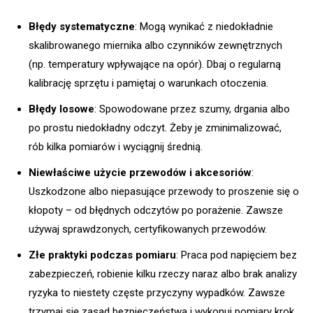
Błędy systematyczne
: Mogą wynikać z niedokładnie
skalibrowanego miernika albo czynników zewnętrznych
(np. temperatury wpływające na opór). Dbaj o regularną
kalibrację sprzętu i pamiętaj o warunkach otoczenia.
Błędy losowe
: Spowodowane przez szumy, drgania albo
po prostu niedokładny odczyt. Żeby je zminimalizować,
rób kilka pomiarów i wyciągnij średnią.
Niewłaściwe użycie przewodów i akcesoriów
:
Uszkodzone albo niepasujące przewody to proszenie się o
kłopoty – od błędnych odczytów po porażenie. Zawsze
używaj sprawdzonych, certyfikowanych przewodów.
Złe praktyki podczas pomiaru
: Praca pod napięciem bez
zabezpieczeń, robienie kilku rzeczy naraz albo brak analizy
ryzyka to niestety częste przyczyny wypadków. Zawsze
trzymaj się zasad bezpieczeństwa i wykonuj pomiary krok