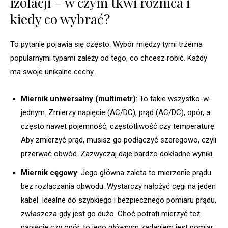
izolacji – w czym tkwi różnica i
kiedy co wybrać?
To pytanie pojawia się często. Wybór między tymi trzema
popularnymi typami zależy od tego, co chcesz robić. Każdy
ma swoje unikalne cechy.
Miernik uniwersalny (multimetr)
: To takie wszystko-w-
jednym. Zmierzy napięcie (AC/DC), prąd (AC/DC), opór, a
często nawet pojemność, częstotliwość czy temperaturę.
Aby zmierzyć prąd, musisz go podłączyć szeregowo, czyli
przerwać obwód. Zazwyczaj daje bardzo dokładne wyniki.
Miernik cęgowy
: Jego główna zaleta to mierzenie prądu
bez rozłączania obwodu. Wystarczy nałożyć cęgi na jeden
kabel. Idealne do szybkiego i bezpiecznego pomiaru prądu,
zwłaszcza gdy jest go dużo. Choć potrafi mierzyć też
napięcie czy opór, to jego głównym zadaniem jest pomiar