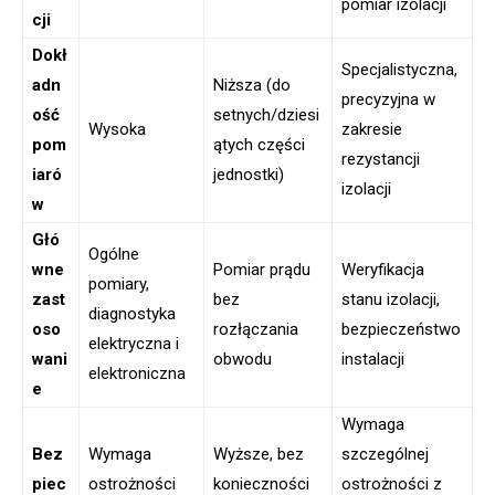
pomiar izolacji
cji
Dokł
Specjalistyczna,
adn
Niższa (do
precyzyjna w
ość
setnych/dziesi
Wysoka
zakresie
pom
ątych części
rezystancji
iaró
jednostki)
izolacji
w
Głó
Ogólne
wne
Pomiar prądu
Weryfikacja
pomiary,
zast
bez
stanu izolacji,
diagnostyka
oso
rozłączania
bezpieczeństwo
elektryczna i
wani
obwodu
instalacji
elektroniczna
e
Wymaga
Bez
Wymaga
Wyższe, bez
szczególnej
piec
ostrożności
konieczności
ostrożności z